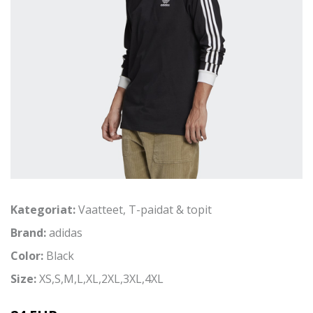
Kategoriat:
Vaatteet
,
T-paidat & topit
Brand:
adidas
Color:
Black
Size:
XS,S,M,L,XL,2XL,3XL,4XL