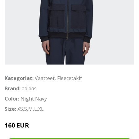
Kategoriat:
Vaatteet
,
Fleecetakit
Brand:
adidas
Color:
Night Navy
Size:
XS,S,M,L,XL
160 EUR