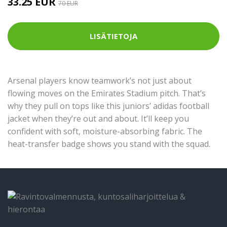
33.25 EUR
70 EUR
LISÄTIETOJA
Arsenal players know teamwork’s not just about
flowing moves on the Emirates Stadium pitch. That’s
why they pull on tops like this juniors’ adidas football
jacket when they’re out and about. It’ll keep you
confident with soft, moisture-absorbing fabric. The
heat-transfer badge shows you stand with the squad.